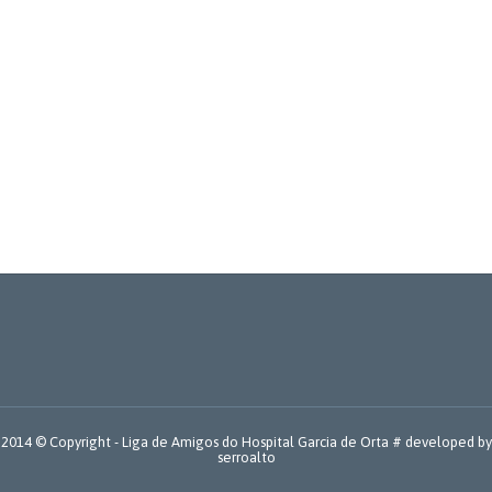
Parceria AMI e Recitoner
15 Outubro, 2014
Em prol do Meio Ambiente e no âmbito da
Responsabilidade Social, a LAHGO pretende participar…
2014 © Copyright -
Liga de Amigos do Hospital Garcia de Orta
# developed by
serroalto