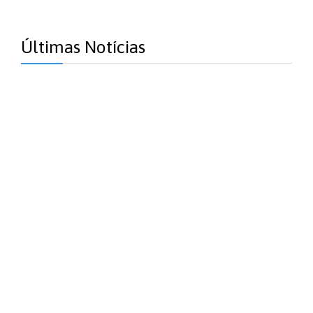
Últimas Notícias
Almoço Natal Voluntariado 2016
2 Janeiro, 2017
certificado-presenca-formacao_1
Nova página de Facebook
12 Outubro, 2016