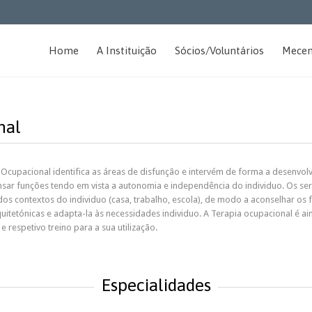
Home
A Instituição
Sócios/Voluntários
Mecen
nal
Ocupacional identifica as áreas de disfunção e intervém de forma a desenvolv
ar funções tendo em vista a autonomia e independência do individuo. Os serv
dos contextos do individuo (casa, trabalho, escola), de modo a aconselhar os f
quitetónicas e adapta-la às necessidades individuo. A Terapia ocupacional é 
e respetivo treino para a sua utilização.
Especialidades