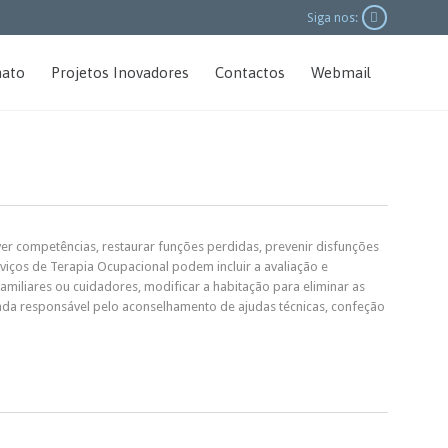

Siga nos:
Skip
ato
Projetos Inovadores
Contactos
Webmail
to
content
er competências, restaurar funções perdidas, prevenir disfunções
iços de Terapia Ocupacional podem incluir a avaliação e
amiliares ou cuidadores, modificar a habitação para eliminar as
ainda responsável pelo aconselhamento de ajudas técnicas, confeção